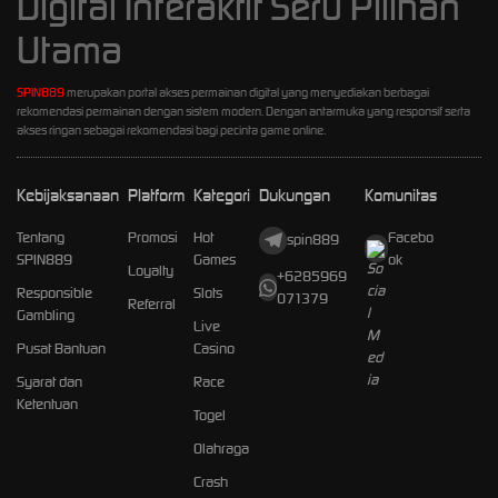
Digital Interaktif Seru Pilihan
Utama
SPIN889
merupakan portal akses permainan digital yang menyediakan berbagai
rekomendasi permainan dengan sistem modern. Dengan antarmuka yang responsif serta
akses ringan sebagai rekomendasi bagi pecinta game online.
Kebijaksanaan
Platform
Kategori
Dukungan
Komunitas
Tentang
Promosi
Hot
Facebo
spin889
SPIN889
Games
ok
Loyalty
+6285969
Responsible
Slots
071379
Referral
Gambling
Live
Pusat Bantuan
Casino
Syarat dan
Race
Ketentuan
Togel
Olahraga
Crash