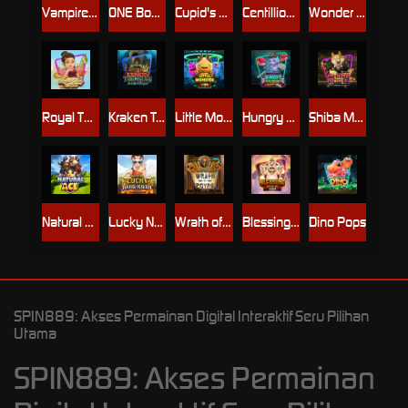
Vampire Hunter
ONE Boxing
Cupid's Garden
Centillion Gods
Wonder Cuisine
Royal Thai Dessert
Kraken Treasure
Little Monster
Hungry Krahung
Shiba Mogul
Natural Ace
Lucky NangKwak
Wrath of Egypt
Blessing of the Ox
Dino Pops
SPIN889: Akses Permainan Digital Interaktif Seru Pilihan
Utama
SPIN889: Akses Permainan