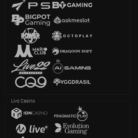
Live Casino