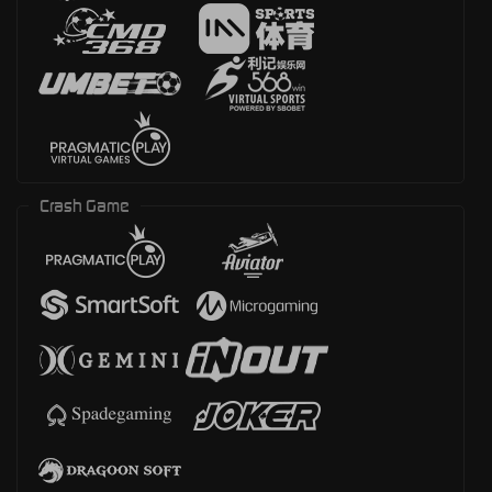
Crash Game