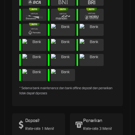
* Selama bank maintenance dan bank offline deposit dan penarikan
tidak dapat diproses
Deposit
Penarikan
Rata-rata 1 Menit
Rata-rata 3 Menit