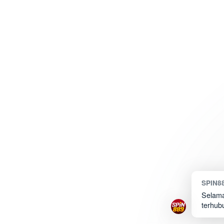
SPIN88
Selama
terhub