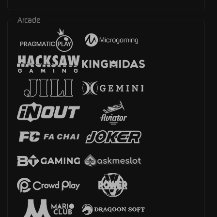
Arcade