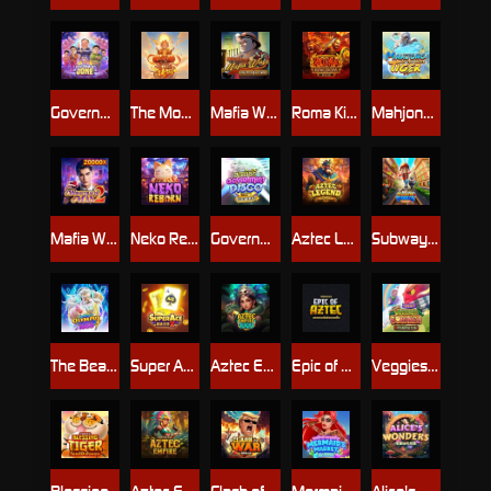
Government Joke
The Monkey King
Mafia Ways
Roma Kingdom
Mahjong of the White Tiger
Mafia Ways II : Metro Haven Heist
Neko Reborn
Government Disco
Aztec Legend
Subway Runner
The Beat of Olympus 1000
Super Ace X
Aztec Empire 1000
Epic of Aztec
Veggies Bonanza