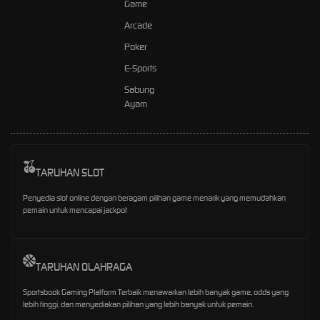
Game
Arcade
Poker
E-Sports
Sabung
Ayam
TARUHAN SLOT
Penyedia slot online dengan beragam pilihan game menarik yang memudahkan
pemain untuk mencapai jackpot
TARUHAN OLAHRAGA
Sportsbook Gaming Platform Terbaik menawarkan lebih banyak game, odds yang
lebih tinggi, dan menyediakan pilihan yang lebih banyak untuk pemain.