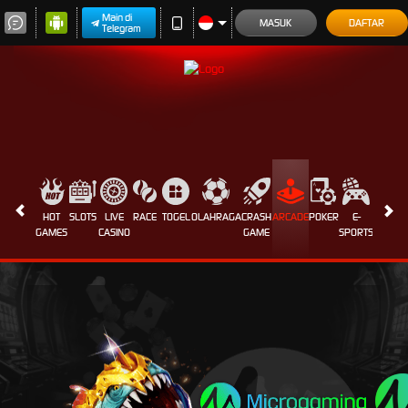
Main di
MASUK
DAFTAR
Telegram
HOT
SLOTS
LIVE
RACE
TOGEL
OLAHRAGA
CRASH
ARCADE
POKER
E-
SABUN
GAMES
CASINO
GAME
SPORTS
AYAM