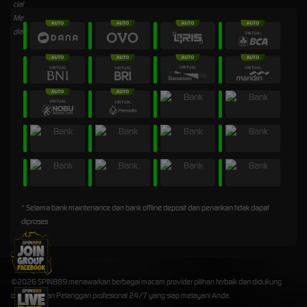
* Selama bank maintenance dan bank offline deposit dan penarikan tidak dapat
diproses
©2026 SPIN889 menawarkan berbagai macam provider pilihan terbaik dan didukung
oleh Layanan Pelanggan profesional 24/7 yang siap melayani Anda.