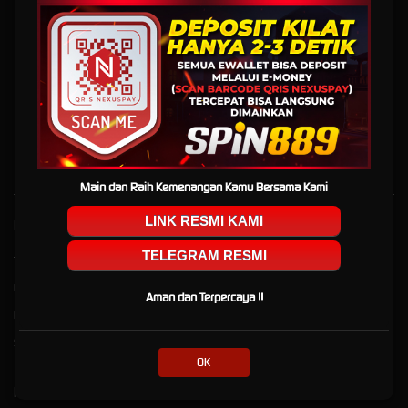
SPIN889: Akses Permainan
Digital Interaktif Seru Pilihan
Utama
SPIN889
merupakan portal akses permainan digital yang menyediakan berbagai
rekomendasi permainan dengan sistem modern. Dengan antarmuka yang responsif serta
akses ringan sebagai rekomendasi bagi pecinta game online.
Main dan Raih Kemenangan Kamu Bersama Kami
LINK RESMI KAMI
Kebijaksanaan
Platform
TELEGRAM RESMI
Tentang SPIN889
Promosi
Responsible Gambling
Loyalty
Aman dan Terpercaya !!
Pusat Bantuan
Referral
Syarat dan Ketentuan
OK
Kategori
Dukungan