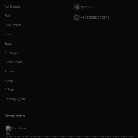
Hot Games
spin889
Slots
+6285969071379
Live Casino
Race
Togel
Olahraga
Crash Game
Arcade
Poker
E-Sports
Sabung Ayam
Komunitas
Facebook